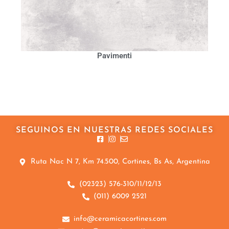
Pavimenti
SEGUINOS EN NUESTRAS REDES SOCIALES
Ruta Nac N 7, Km 74.500, Cortines, Bs As, Argentina
(02323) 576-310/11/12/13
(011) 6009 2521
info@ceramicacortines.com