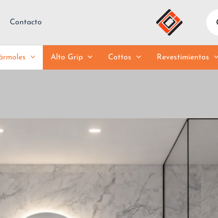
Pro
sea
Contacto
rmoles
Alto Grip
Cottos
Revestimientos