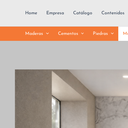
Ir
al
Home
Empresa
Catálogo
Contenidos
contenido
Maderas
Cementos
Piedras
Má