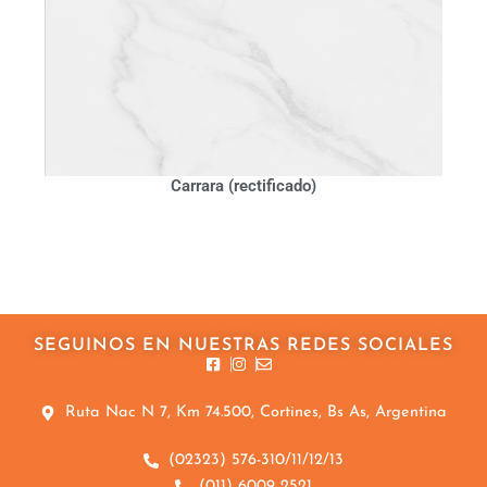
Carrara (rectificado)
SEGUINOS EN NUESTRAS REDES SOCIALES
Ruta Nac N 7, Km 74.500, Cortines, Bs As, Argentina
(02323) 576-310/11/12/13
(011) 6009 2521