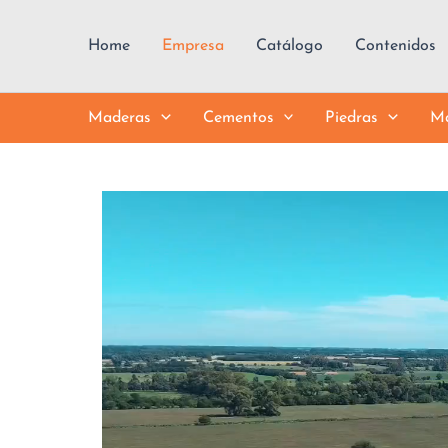
Ir
al
Home
Empresa
Catálogo
Contenidos
contenido
Maderas
Cementos
Piedras
Má