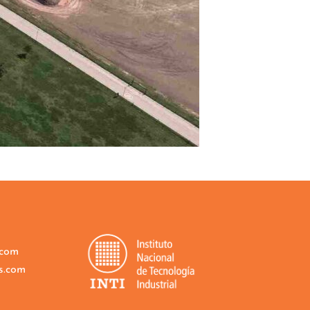
.com
s.com