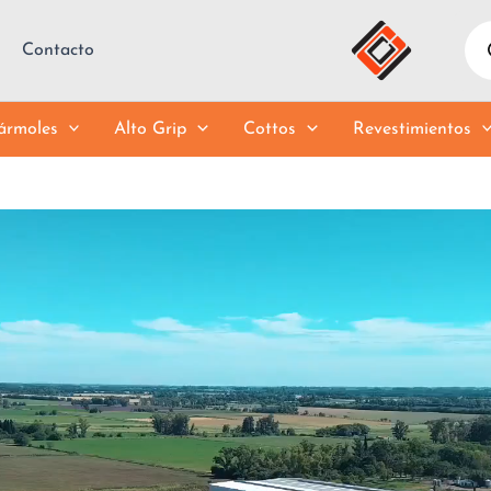
Pro
sea
Contacto
rmoles
Alto Grip
Cottos
Revestimientos