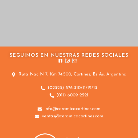
SEGUINOS EN NUESTRAS REDES SOCIALES
Ruta Nac N 7, Km 74.500, Cortines, Bs As, Argentina
(02323) 576-310/11/12/13
(011) 6009 2521
info@ceramicacortines.com
ventas@ceramicacortines.com